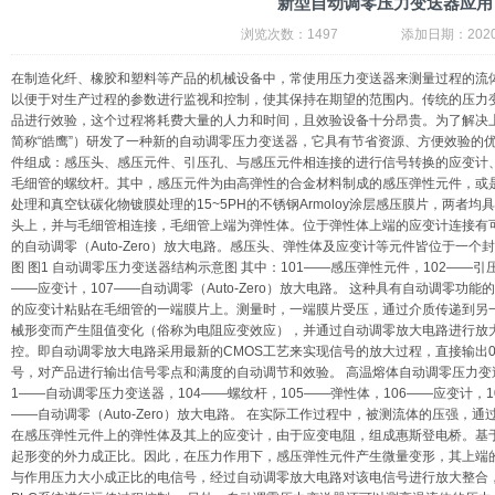
新型自动调零压力变送器应用
浏览次数：1497 添加日期：2020/7
在制造化纤、橡胶和塑料等产品的机械设备中，常使用压力变送器来测量过程的流
以便于对生产过程的参数进行监视和控制，使其保持在期望的范围内。传统的压力
品进行效验，这个过程将耗费大量的人力和时间，且效验设备十分昂贵。为了解决
简称“皓鹰”）研发了一种新的自动调零压力变送器，它具有节省资源、方便效验的
件组成：感压头、感压元件、引压孔、与感压元件相连接的进行信号转换的应变计、弹
毛细管的螺纹杆。其中，感压元件为由高弹性的合金材料制成的感压弹性元件，或
处理和真空钛碳化物镀膜处理的15~5PH的不锈钢Armoloy涂层感压膜片，两者
头上，并与毛细管相连接，毛细管上端为弹性体。位于弹性体上端的应变计连接有
的自动调零（Auto-Zero）放大电路。感压头、弹性体及应变计等元件皆位于一
图 图1 自动调零压力变送器结构示意图 其中：101——感压弹性元件，102——引压
——应变计，107——自动调零（Auto-Zero）放大电路。 这种具有自动调零
的应变计粘贴在毛细管的一端膜片上。测量时，一端膜片受压，通过介质传递到另
械形变而产生阻值变化（俗称为电阻应变效应），并通过自动调零放大电路进行放大
控。即自动调零放大电路采用最新的CMOS工艺来实现信号的放大过程，直接输出0.5~4.
号，对产品进行输出信号零点和满度的自动调节和效验。 高温熔体自动调零压力变送
1——自动调零压力变送器，104——螺纹杆，105——弹性体，106——应变计，10
——自动调零（Auto-Zero）放大电路。 在实际工作过程中，被测流体的压强，
在感压弹性元件上的弹性体及其上的应变计，由于应变电阻，组成惠斯登电桥。基
起形变的外力成正比。因此，在压力作用下，感压弹性元件产生微量变形，其上端
与作用压力大小成正比的电信号，经过自动调零放大电路对该电信号进行放大整合