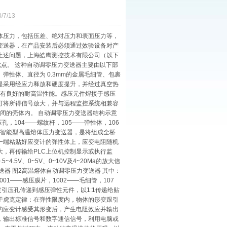
/13
体压力，包括压差、绝对压力和表面压力等，
变送器，在产品安装后必须通过效验设备对产
上述问题，上海皓鹰测控技术有限公司（以下
优点。 这种自动调零压力变送器主要由以下部
性体、直径为 0.3mm的金属毛细管、包裹
是采用经应力释放和硬度提升，并经过真空热
均具有良好的耐高温性能。感压元件焊接于感压
可将所得信号放大，并与远程监控系统相兼容
个封闭的壳体内。 自动调零压力变送器结构示意
孔，104——螺纹杆，105——弹性体，106
功能的智能型高温熔体压力变送器，是将组成全桥
一端粘贴好应变计的弹性体上，应变电阻随机
，再传输给PLC上位机控制显示或执行监
5V、0~5V、0~10V及4~20Ma的放大信
器 图2高温熔体自动调零压力变送器 其中：
01——感压膜片，1002——毛细管，107
通过引压孔传递到感压弹性元件，以1:1传递给贴
于虎克定律：在弹性限度内，物体的形变跟引
的应变计感受其形变后，产生电阻效应并输出
，输出标准信号和数字通信信号，利用电脑或